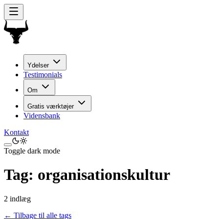
Ydelser
Testimonials
Om
Gratis værktøjer
Vidensbank
Kontakt
Toggle dark mode
Tag:
organisationskultur
2
indlæg
← Tilbage til alle tags