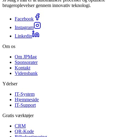
brugeroplevelser gennem innovativ teknologi.
Facebook
Instagram
Linkedin
Om os
Om JPMag
Sponsorater
Kontakt
Vidensbank
Ydelser
IT-System
Hjemmeside
IT-Support
Gratis værktøjer
CRM
QR-Kode
Billedoptimering