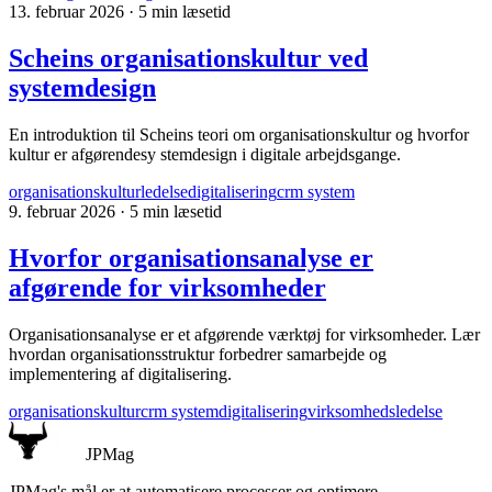
13. februar 2026
·
5 min læsetid
Scheins organisationskultur ved
systemdesign
En introduktion til Scheins teori om organisationskultur og hvorfor
kultur er afgørendesy stemdesign i digitale arbejdsgange.
organisationskultur
ledelse
digitalisering
crm system
9. februar 2026
·
5 min læsetid
Hvorfor organisationsanalyse er
afgørende for virksomheder
Organisationsanalyse er et afgørende værktøj for virksomheder. Lær
hvordan organisationsstruktur forbedrer samarbejde og
implementering af digitalisering.
organisationskultur
crm system
digitalisering
virksomhedsledelse
JPMag
JPMag's mål er at automatisere processer og optimere