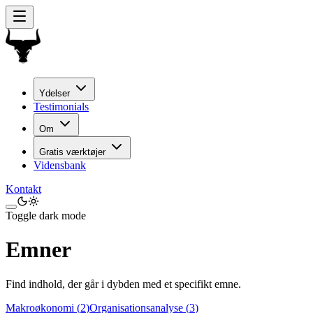
Ydelser
Testimonials
Om
Gratis værktøjer
Vidensbank
Kontakt
Toggle dark mode
Emner
Find indhold, der går i dybden med et specifikt emne.
Makroøkonomi
(
2
)
Organisationsanalyse
(
3
)